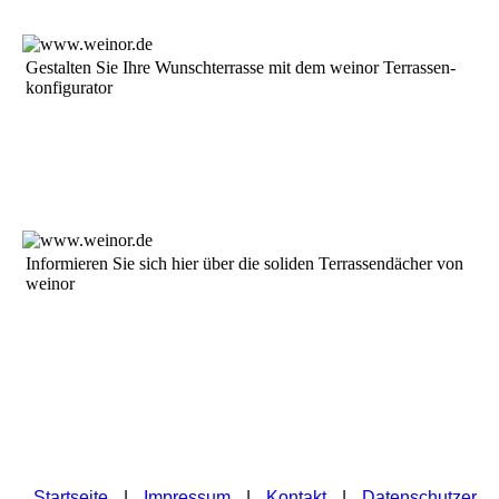
Ge­stal­ten Sie Ih­re Wunsch­ter­ras­se mit dem weinor Ter­ras­sen­
kon­fi­gu­ra­tor
In­for­mie­ren Sie sich hier über die so­li­den Te­rras­sen­däch­er von
weinor
Startseite
|
Impressum
|
Kontakt
|
Datenschutzer