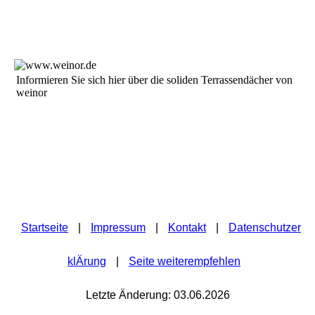
In­for­mie­ren Sie sich hier über die so­li­den Te­rras­sen­däch­er von
weinor
Startseite
|
Impressum
|
Kontakt
|
Datenschutzer
klÄrung
|
Seite weiterempfehlen
Letzte Änderung: 03.06.2026