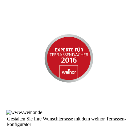
Ge­stal­ten Sie Ih­re Wunsch­ter­ras­se mit dem weinor Ter­ras­sen­
kon­fi­gu­ra­tor