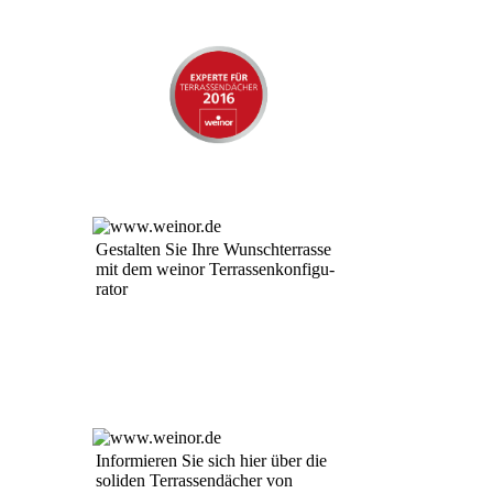
Ge­stal­ten Sie Ih­re Wunsch­ter­ras­se
mit dem weinor Ter­ras­sen­kon­fi­gu­
ra­tor
In­for­mie­ren Sie sich hier über die
so­li­den Te­rras­sen­däch­er von